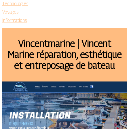
Technologies
Voyages
Informations
Vin­centmari­ne | Vincent
Marine réparation, esthétique
et entreposage de bateau